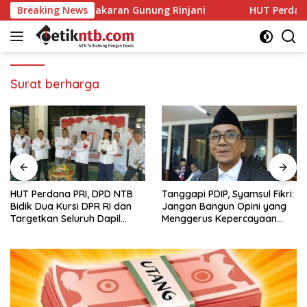
Langsung
damkan Kebakaran Gunung Rinjani
Breaking News
HUT Perdana PRI, DPD
ke
konten
Surat berharga
HUT Perdana PRI, DPD NTB
Tanggapi PDIP, Syamsul Fikri:
Bidik Dua Kursi DPR RI dan
Jangan Bangun Opini yang
Targetkan Seluruh Dapil
Menggerus Kepercayaan
Terisi pada Pemilu 2029
Publik kepada BPK