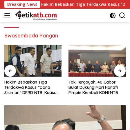
Langsung
i
Breaking News
Hakim Bebaskan Tiga Terdakwa Kasus “Dana Siluman”
ke
konten
Swasembada Pangan
Hakim Bebaskan Tiga
Tak Tergoyah, 40 Cabor
Terdakwa Kasus “Dana
Bulat Dukung Mori Hanafi
Siluman” DPRD NTB, Kuasa
Pimpin Kembali KONI NTB
Hukum: Keadilan Telah
Ditegakkan