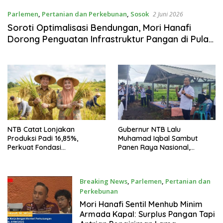
Parlemen
,
Pertanian dan Perkebunan
,
Sosok
2 Juni 2026
Soroti Optimalisasi Bendungan, Mori Hanafi
Dorong Penguatan Infrastruktur Pangan di Pulau
Sumbawa
NTB Catat Lonjakan
Gubernur NTB Lalu
Produksi Padi 16,85%,
Muhamad Iqbal Sambut
Perkuat Fondasi
Panen Raya Nasional,
Swasembada Pangan
Indonesia Resmi Kembali
Nasional
Swasembada Pangan
Breaking News
,
Parlemen
,
Pertanian dan
Perkebunan
8 Mei 2025
Mori Hanafi Sentil Menhub Minim
Armada Kapal: Surplus Pangan Tapi