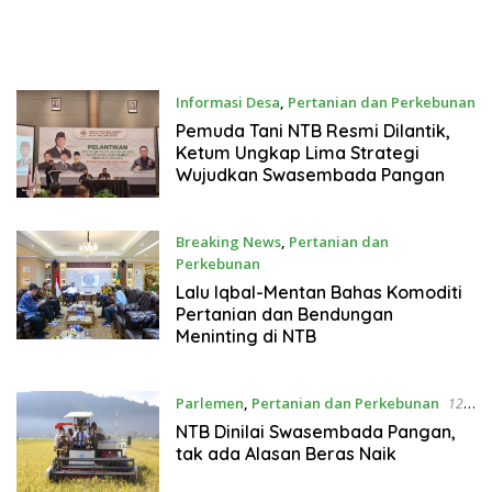
Informasi Desa
,
Pertanian dan Perkebunan
9 Februari 2025
Pemuda Tani NTB Resmi Dilantik,
Ketum Ungkap Lima Strategi
Wujudkan Swasembada Pangan
Breaking News
,
Pertanian dan
Perkebunan
10 Januari 2025
Lalu Iqbal-Mentan Bahas Komoditi
Pertanian dan Bendungan
Meninting di NTB
Parlemen
,
Pertanian dan Perkebunan
12
Oktober 2023
NTB Dinilai Swasembada Pangan,
tak ada Alasan Beras Naik