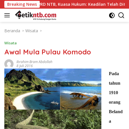
Langsung
n” DPRD NTB, Kuasa Hukum: Keadilan Telah Ditegakkan
Breaking News
ke
konten
Beranda
Wisata
Wisata
Awal Mula Pulau Komodo
Ibrahim Bram Abdollah
8 Juli 2016
Pada
tahun
1910
orang
Beland
a