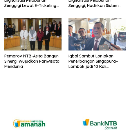
Digitalisasi Pelabuhan
Digitalisasi Pelabuhan
Senggigi Lewat E-Ticketing
Senggigi, Hadirkan Sistem
dan Gate In Online
Pembayaran E-Ticketing
Terintegrasi
Pemprov NTB-Asita Bangun
Iqbal Sambut Lonjakan
Sinergi Wujudkan Pariwisata
Penerbangan Singapura–
Mendunia
Lombok jadi 10 Kali
Seminggu, NTB Kian Kokoh
Jadi Gerbang Pariwisata
Internasional