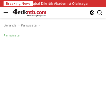
Langsung
r Iqbal Dikritik Akademisi Olahraga
Breaking News
Mori Hanafi Apr
ke
konten
Beranda
Pariwisata
Pariwisata