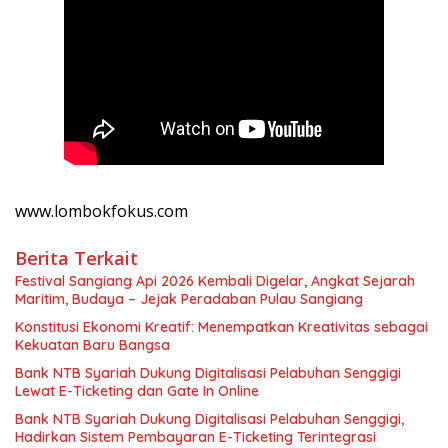
www.lombokfokus.com
Berita Terkait
Festival Sangiang Api 2026 Kembali Digelar, Angkat Sejarah
Maritim, Budaya – Jejak Peradaban Pulau Sangiang
Konstitusi Ekonomi Kreatif: Menempatkan Kreativitas sebagai
Kekuatan Baru Bangsa
Bank NTB Syariah Dukung Digitalisasi Pelabuhan Senggigi
Lewat E-Ticketing dan Gate In Online
Bank NTB Syariah Dukung Digitalisasi Pelabuhan Senggigi,
Hadirkan Sistem Pembayaran E-Ticketing Terintegrasi