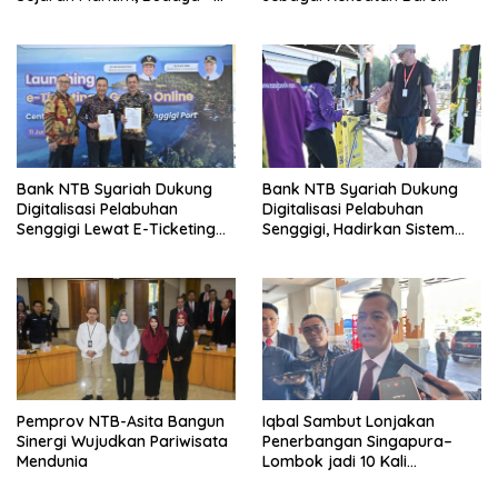
Jejak Peradaban Pulau
Bangsa
Sangiang
Bank NTB Syariah Dukung
Bank NTB Syariah Dukung
Digitalisasi Pelabuhan
Digitalisasi Pelabuhan
Senggigi Lewat E-Ticketing
Senggigi, Hadirkan Sistem
dan Gate In Online
Pembayaran E-Ticketing
Terintegrasi
Pemprov NTB-Asita Bangun
Iqbal Sambut Lonjakan
Sinergi Wujudkan Pariwisata
Penerbangan Singapura–
Mendunia
Lombok jadi 10 Kali
Seminggu, NTB Kian Kokoh