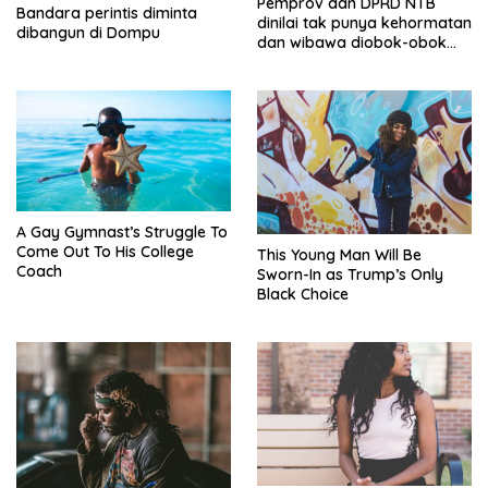
Pemprov dan DPRD NTB
Bandara perintis diminta
dinilai tak punya kehormatan
dibangun di Dompu
dan wibawa diobok-obok
GTI
A Gay Gymnast’s Struggle To
Come Out To His College
This Young Man Will Be
Coach
Sworn-In as Trump’s Only
Black Choice