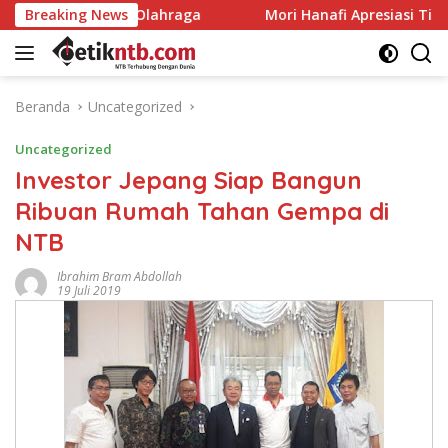
Langsung
raga
Breaking News
Mori Hanafi Apresiasi Tim Gabungan Padamkan Ke
ke
konten
Beranda
Uncategorized
Uncategorized
Investor Jepang Siap Bangun
Ribuan Rumah Tahan Gempa di
NTB
Ibrahim Bram Abdollah
19 Juli 2019