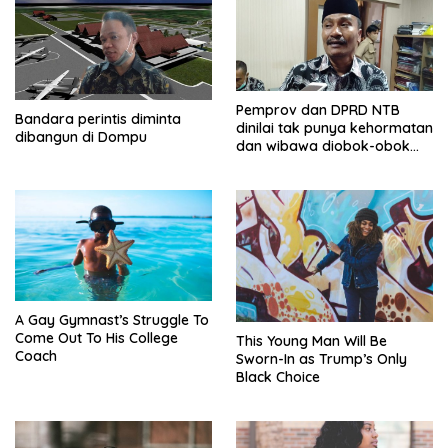
Pemprov dan DPRD NTB
Bandara perintis diminta
dinilai tak punya kehormatan
dibangun di Dompu
dan wibawa diobok-obok
GTI
A Gay Gymnast’s Struggle To
Come Out To His College
This Young Man Will Be
Coach
Sworn-In as Trump’s Only
Black Choice