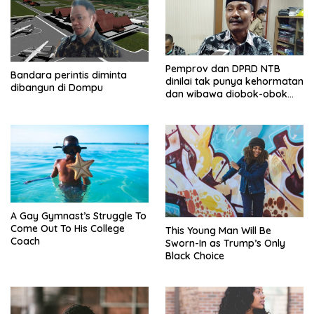
Pemprov dan DPRD NTB
Bandara perintis diminta
dinilai tak punya kehormatan
dibangun di Dompu
dan wibawa diobok-obok
GTI
A Gay Gymnast’s Struggle To
Come Out To His College
This Young Man Will Be
Coach
Sworn-In as Trump’s Only
Black Choice