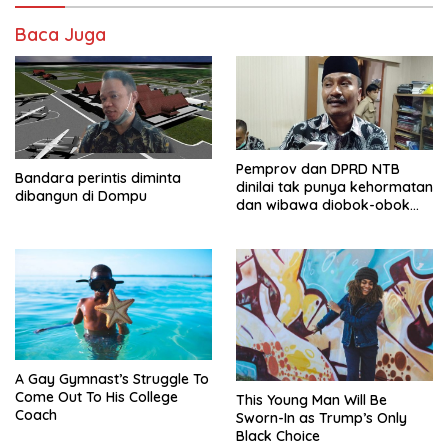
Baca Juga
Pemprov dan DPRD NTB
Bandara perintis diminta
dinilai tak punya kehormatan
dibangun di Dompu
dan wibawa diobok-obok
GTI
A Gay Gymnast’s Struggle To
Come Out To His College
This Young Man Will Be
Coach
Sworn-In as Trump’s Only
Black Choice