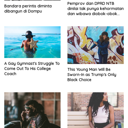
Pemprov dan DPRD NTB
Bandara perintis diminta
dinilai tak punya kehormatan
dibangun di Dompu
dan wibawa diobok-obok
GTI
A Gay Gymnast’s Struggle To
Come Out To His College
This Young Man Will Be
Coach
Sworn-In as Trump’s Only
Black Choice