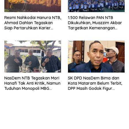
Resmi Nahkodai Hanura NTB,
1.500 Relawan PAN NTB
Ahmad Dahlan Tegaskan
Dikukuhkan, Muazzim Akbar
Siap Pertaruhkan Karier
Targetkan Kemenangan
Politik demi Kebangkitan
Menuju Pemilu 2029
Partai
NasDem NTB Tegaskan Mori
SK DPD NasDem Bima dan
Hanafi Tak Anti Kritik, Namun
Kota Mataram Belum Terbit,
Tuduhan Monopoli MBG
DPP Masih Godok Figur
Harus Berdasarkan Fakta
Terbaik, Ini Kriteria Menurut
Ketua DPW