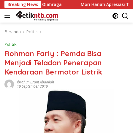
Langsung
ahraga
Breaking News
Mori Hanafi Apresiasi Tim Gabungan Padamkan
ke
konten
Beranda
Politik
Politik
Rohman Farly : Pemda Bisa
Menjadi Teladan Penerapan
Kendaraan Bermotor Listrik
Ibrahim Bram Abdollah
19 September 2019