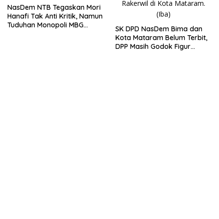
NasDem NTB Tegaskan Mori
Hanafi Tak Anti Kritik, Namun
Tuduhan Monopoli MBG
SK DPD NasDem Bima dan
Harus Berdasarkan Fakta
Kota Mataram Belum Terbit,
DPP Masih Godok Figur
Terbaik, Ini Kriteria Menurut
Ketua DPW