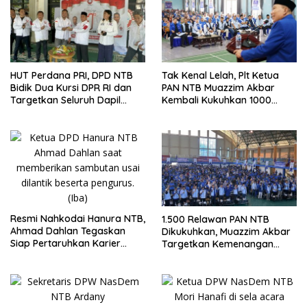
HUT Perdana PRI, DPD NTB
Tak Kenal Lelah, Plt Ketua
Bidik Dua Kursi DPR RI dan
PAN NTB Muazzim Akbar
Targetkan Seluruh Dapil
Kembali Kukuhkan 1000
Terisi pada Pemilu 2029
Relawan di Lombok Timur
Resmi Nahkodai Hanura NTB,
1.500 Relawan PAN NTB
Ahmad Dahlan Tegaskan
Dikukuhkan, Muazzim Akbar
Siap Pertaruhkan Karier
Targetkan Kemenangan
Politik demi Kebangkitan
Menuju Pemilu 2029
Partai