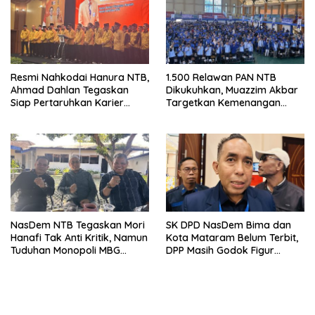
Resmi Nahkodai Hanura NTB,
1.500 Relawan PAN NTB
Ahmad Dahlan Tegaskan
Dikukuhkan, Muazzim Akbar
Siap Pertaruhkan Karier
Targetkan Kemenangan
Politik demi Kebangkitan
Menuju Pemilu 2029
Partai
NasDem NTB Tegaskan Mori
SK DPD NasDem Bima dan
Hanafi Tak Anti Kritik, Namun
Kota Mataram Belum Terbit,
Tuduhan Monopoli MBG
DPP Masih Godok Figur
Harus Berdasarkan Fakta
Terbaik, Ini Kriteria Menurut
Ketua DPW