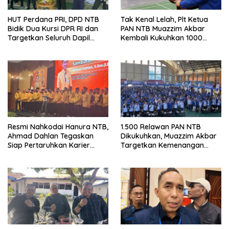
HUT Perdana PRI, DPD NTB
Tak Kenal Lelah, Plt Ketua
Bidik Dua Kursi DPR RI dan
PAN NTB Muazzim Akbar
Targetkan Seluruh Dapil
Kembali Kukuhkan 1000
Terisi pada Pemilu 2029
Relawan di Lombok Timur
Resmi Nahkodai Hanura NTB,
1.500 Relawan PAN NTB
Ahmad Dahlan Tegaskan
Dikukuhkan, Muazzim Akbar
Siap Pertaruhkan Karier
Targetkan Kemenangan
Politik demi Kebangkitan
Menuju Pemilu 2029
Partai