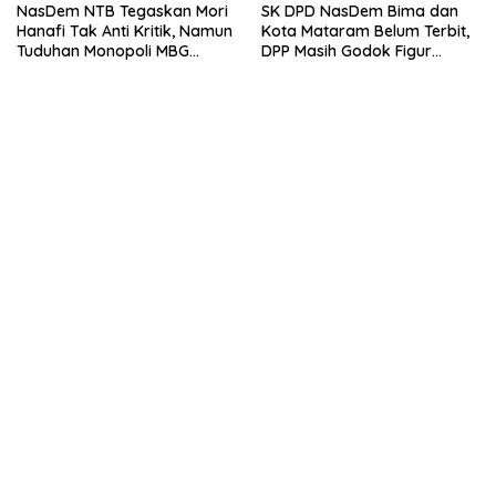
NasDem NTB Tegaskan Mori
SK DPD NasDem Bima dan
Hanafi Tak Anti Kritik, Namun
Kota Mataram Belum Terbit,
Tuduhan Monopoli MBG
DPP Masih Godok Figur
Harus Berdasarkan Fakta
Terbaik, Ini Kriteria Menurut
Ketua DPW