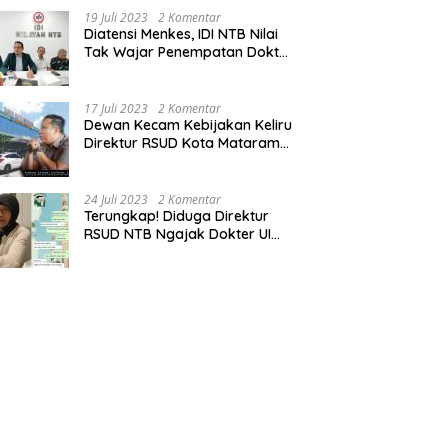
19 Juli 2023
2 Komentar
Diatensi Menkes, IDI NTB Nilai
Tak Wajar Penempatan Dokter
Komang Jadi Staf
Perpustakaan
17 Juli 2023
2 Komentar
Dewan Kecam Kebijakan Keliru
Direktur RSUD Kota Mataram
Tempatkan Dokter Jadi Staf
Perpustakaan
24 Juli 2023
2 Komentar
Terungkap! Diduga Direktur
RSUD NTB Ngajak Dokter UI
‘Main’ di Hotel