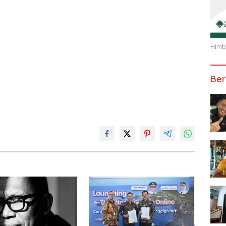
Himba
Ber