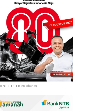
 NTB - HUT RI 80. (Iba/Ist)