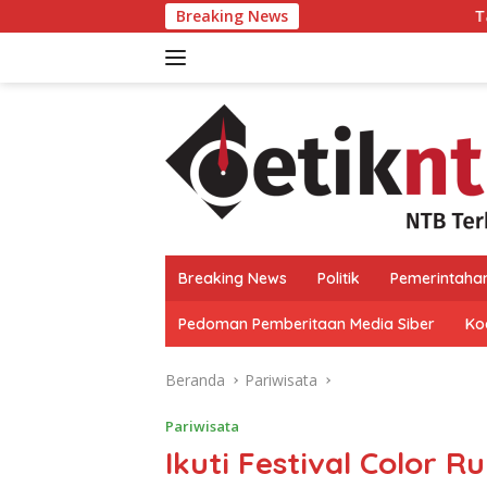
Langsung
Breaking News
Tanggapi PDIP, Syamsul
ke
konten
Breaking News
Politik
Pemerintaha
Pedoman Pemberitaan Media Siber
Kod
Beranda
Pariwisata
Pariwisata
Ikuti Festival Color 