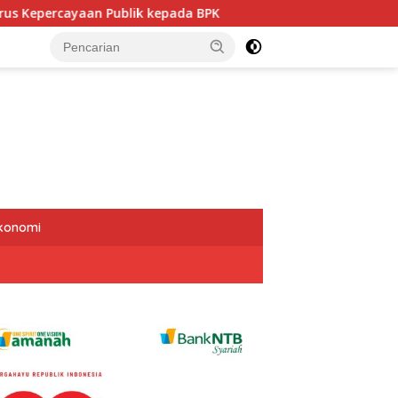
ik kepada BPK
Politisi PDIP NTB Respons Demokrat soal
Ekonomi