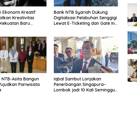
i Ekonomi Kreatif:
Bank NTB Syariah Dukung
kan Kreativitas
Digitalisasi Pelabuhan Senggigi
Kekuatan Baru
Lewat E-Ticketing dan Gate In
Online
 NTB-Asita Bangun
Iqbal Sambut Lonjakan
Wujudkan Pariwisata
Penerbangan Singapura–
a
Lombok jadi 10 Kali Seminggu,
NTB Kian Kokoh Jadi Gerbang
Pariwisata Internasional