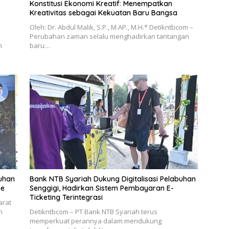
Konstitusi Ekonomi Kreatif: Menempatkan
Kreativitas sebagai Kekuatan Baru Bangsa
Oleh: Dr. Abdul Malik, S.P., Μ.ΑΡ., Μ.Η.* Detikntbcom –
Perubahan zaman selalu menghadirkan tantangan
n
baru…
buhan
Bank NTB Syariah Dukung Digitalisasi Pelabuhan
ne
Senggigi, Hadirkan Sistem Pembayaran E-
Ticketing Terintegrasi
arat
n
Detikntbcom – PT Bank NTB Syariah terus
memperkuat perannya dalam mendukung