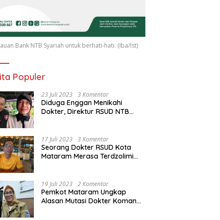
uan Bank NTB Syariah untuk berhati-hati. (Iba/Ist)
ita Populer
23 Juli 2023
3 Komentar
Diduga Enggan Menikahi
Dokter, Direktur RSUD NTB
Diancam Dipolisikan, dr Jack:
Ngawur Itu
17 Juli 2023
3 Komentar
Seorang Dokter RSUD Kota
Mataram Merasa Terdzolimi
Dimutasi Jadi Staf
Perpustakaan
19 Juli 2023
2 Komentar
Pemkot Mataram Ungkap
Alasan Mutasi Dokter Komang
Jadi Staf Perpustakaan