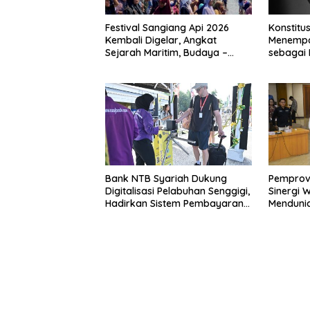
Festival Sangiang Api 2026
Konstitus
Kembali Digelar, Angkat
Menempat
Sejarah Maritim, Budaya –
sebagai 
Jejak Peradaban Pulau
Bangsa
Sangiang
Bank NTB Syariah Dukung
Pemprov
Digitalisasi Pelabuhan Senggigi,
Sinergi 
Hadirkan Sistem Pembayaran
Menduni
E-Ticketing Terintegrasi