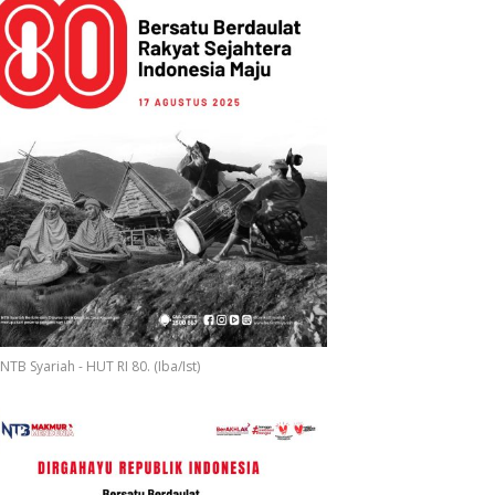
NTB Syariah - HUT RI 80. (Iba/Ist)