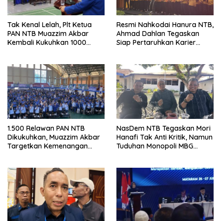
Tak Kenal Lelah, Plt Ketua
Resmi Nahkodai Hanura NTB,
PAN NTB Muazzim Akbar
Ahmad Dahlan Tegaskan
Kembali Kukuhkan 1000
Siap Pertaruhkan Karier
Relawan di Lombok Timur
Politik demi Kebangkitan
Partai
1.500 Relawan PAN NTB
NasDem NTB Tegaskan Mori
Dikukuhkan, Muazzim Akbar
Hanafi Tak Anti Kritik, Namun
Targetkan Kemenangan
Tuduhan Monopoli MBG
Menuju Pemilu 2029
Harus Berdasarkan Fakta