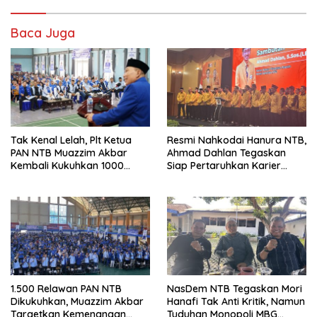
Baca Juga
Tak Kenal Lelah, Plt Ketua
Resmi Nahkodai Hanura NTB,
PAN NTB Muazzim Akbar
Ahmad Dahlan Tegaskan
Kembali Kukuhkan 1000
Siap Pertaruhkan Karier
Relawan di Lombok Timur
Politik demi Kebangkitan
Partai
1.500 Relawan PAN NTB
NasDem NTB Tegaskan Mori
Dikukuhkan, Muazzim Akbar
Hanafi Tak Anti Kritik, Namun
Targetkan Kemenangan
Tuduhan Monopoli MBG