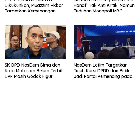
Dikukuhkan, Muazzim Akbar
Hanafi Tak Anti Kritik, Namun
Targetkan Kemenangan
Tuduhan Monopoli MBG
Menuju Pemilu 2029
Harus Berdasarkan Fakta
SK DPD NasDem Bima dan
NasDem Lotim Targetkan
Kota Mataram Belum Terbit,
Tujuh Kursi DPRD dan Bidik
DPP Masih Godok Figur
Jadi Partai Pemenang pada
Terbaik, Ini Kriteria Menurut
Pemilu 2029
Ketua DPW