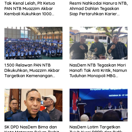
Tak Kenal Lelah, Plt Ketua
Resmi Nahkodai Hanura NTB,
PAN NTB Muazzim Akbar
Ahmad Dahlan Tegaskan
Kembali Kukuhkan 1000
Siap Pertaruhkan Karier
Relawan di Lombok Timur
Politik demi Kebangkitan
Partai
1.500 Relawan PAN NTB
NasDem NTB Tegaskan Mori
Dikukuhkan, Muazzim Akbar
Hanafi Tak Anti Kritik, Namun
Targetkan Kemenangan
Tuduhan Monopoli MBG
Menuju Pemilu 2029
Harus Berdasarkan Fakta
SK DPD NasDem Bima dan
NasDem Lotim Targetkan