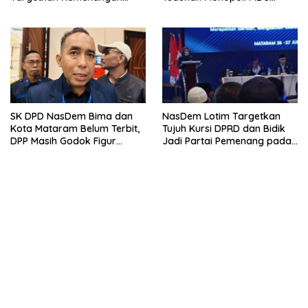
Menuju Pemilu 2029
Harus Berdasarkan Fakta
SK DPD NasDem Bima dan
NasDem Lotim Targetkan
Kota Mataram Belum Terbit,
Tujuh Kursi DPRD dan Bidik
DPP Masih Godok Figur
Jadi Partai Pemenang pada
Terbaik, Ini Kriteria Menurut
Pemilu 2029
Ketua DPW