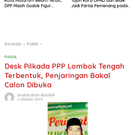
Kota Mataram Belum Terbit,
Tujuh Kursi DPRD dan Bidik
DPP Masih Godok Figur
Jadi Partai Pemenang pada
Terbaik, Ini Kriteria Menurut
Pemilu 2029
Ketua DPW
Beranda
Politik
Politik
Desk Pilkada PPP Lombok Tengah
Terbentuk, Penjaringan Bakal
Calon Dibuka
Ibrahim Bram Abdollah
2 Oktober 2019