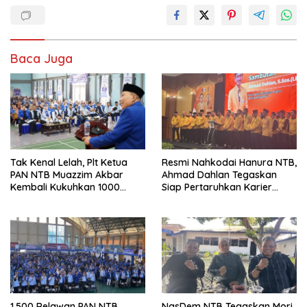
Baca Juga
Tak Kenal Lelah, Plt Ketua
Resmi Nahkodai Hanura NTB,
PAN NTB Muazzim Akbar
Ahmad Dahlan Tegaskan
Kembali Kukuhkan 1000
Siap Pertaruhkan Karier
Relawan di Lombok Timur
Politik demi Kebangkitan
Partai
1.500 Relawan PAN NTB
NasDem NTB Tegaskan Mori