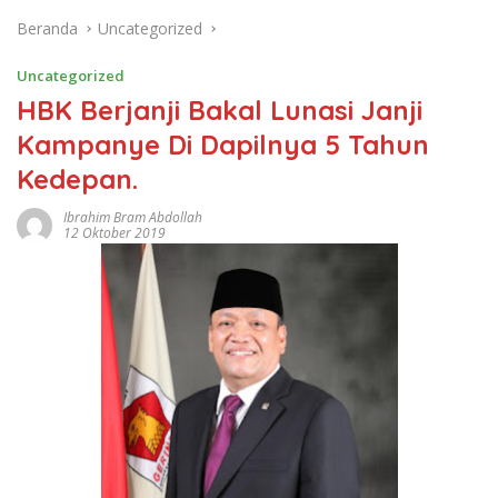
Beranda
Uncategorized
Uncategorized
HBK Berjanji Bakal Lunasi Janji
Kampanye Di Dapilnya 5 Tahun
Kedepan.
Ibrahim Bram Abdollah
12 Oktober 2019