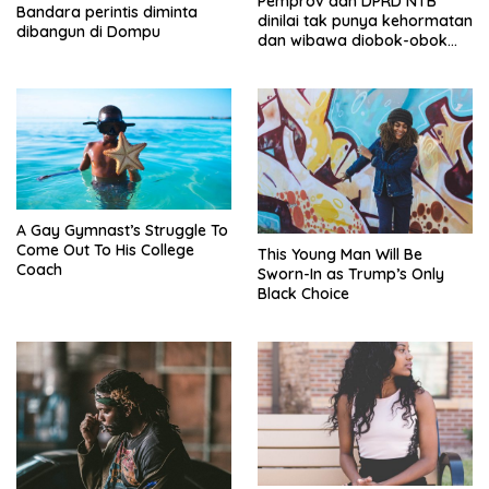
Pemprov dan DPRD NTB
Bandara perintis diminta
dinilai tak punya kehormatan
dibangun di Dompu
dan wibawa diobok-obok
GTI
A Gay Gymnast’s Struggle To
Come Out To His College
This Young Man Will Be
Coach
Sworn-In as Trump’s Only
Black Choice