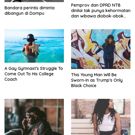
Pemprov dan DPRD NTB
Bandara perintis diminta
dinilai tak punya kehormatan
dibangun di Dompu
dan wibawa diobok-obok
GTI
A Gay Gymnast’s Struggle To
Come Out To His College
This Young Man Will Be
Coach
Sworn-In as Trump’s Only
Black Choice