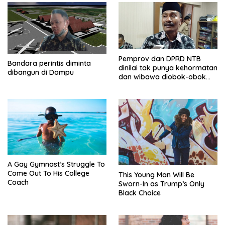
Pemprov dan DPRD NTB
Bandara perintis diminta
dinilai tak punya kehormatan
dibangun di Dompu
dan wibawa diobok-obok
GTI
A Gay Gymnast’s Struggle To
Come Out To His College
This Young Man Will Be
Coach
Sworn-In as Trump’s Only
Black Choice