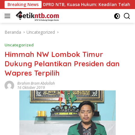
Langsung
uman” DPRD NTB, Kuasa Hukum: Keadilan Telah Ditegakkan
Breaking News
ke
konten
Beranda
Uncategorized
Uncategorized
Himmah NW Lombok Timur
Dukung Pelantikan Presiden dan
Wapres Terpilih
Ibrahim Bram Abdollah
16 Oktober 2019