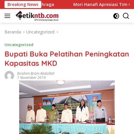
Langsung
a
Breaking News
Mori Hanafi Apresiasi Tim Gabungan Padamkan Kebak
ke
konten
Beranda
Uncategorized
Uncategorized
Bupati Buka Pelatihan Peningkatan
Kapasitas MKD
Ibrahim Bram Abdollah
1 November 2019