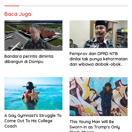
Baca Juga
Pemprov dan DPRD NTB
Bandara perintis diminta
dinilai tak punya kehormatan
dibangun di Dompu
dan wibawa diobok-obok
GTI
A Gay Gymnast’s Struggle To
Come Out To His College
This Young Man Will Be
Coach
Sworn-In as Trump’s Only