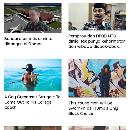
Pemprov dan DPRD NTB
Bandara perintis diminta
dinilai tak punya kehormatan
dibangun di Dompu
dan wibawa diobok-obok
GTI
A Gay Gymnast’s Struggle To
Come Out To His College
This Young Man Will Be
Coach
Sworn-In as Trump’s Only
Black Choice