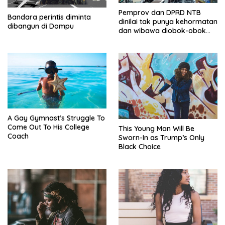
Pemprov dan DPRD NTB
Bandara perintis diminta
dinilai tak punya kehormatan
dibangun di Dompu
dan wibawa diobok-obok
GTI
A Gay Gymnast’s Struggle To
Come Out To His College
This Young Man Will Be
Coach
Sworn-In as Trump’s Only
Black Choice