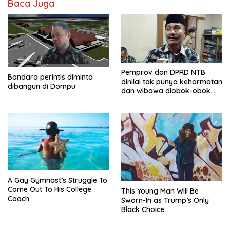
Baca Juga
Pemprov dan DPRD NTB
Bandara perintis diminta
dinilai tak punya kehormatan
dibangun di Dompu
dan wibawa diobok-obok
GTI
A Gay Gymnast’s Struggle To
Come Out To His College
This Young Man Will Be
Coach
Sworn-In as Trump’s Only
Black Choice