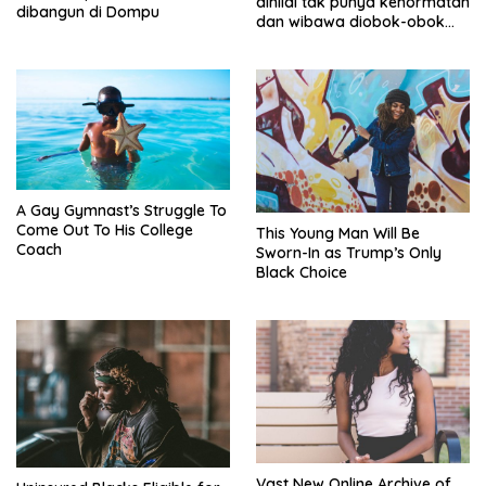
dinilai tak punya kehormatan
dibangun di Dompu
dan wibawa diobok-obok
GTI
A Gay Gymnast’s Struggle To
Come Out To His College
This Young Man Will Be
Coach
Sworn-In as Trump’s Only
Black Choice
Vast New Online Archive of