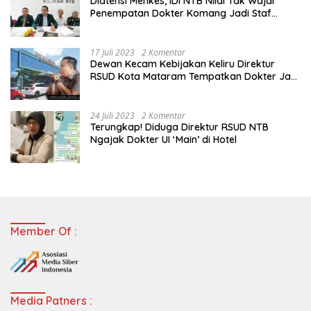
Diatensi Menkes, IDI NTB Nilai Tak Wajar
Penempatan Dokter Komang Jadi Staf
Perpustakaan
17 Juli 2023
2 Komentar
Dewan Kecam Kebijakan Keliru Direktur
RSUD Kota Mataram Tempatkan Dokter Jadi
Staf Perpustakaan
24 Juli 2023
2 Komentar
Terungkap! Diduga Direktur RSUD NTB
Ngajak Dokter UI ‘Main’ di Hotel
Member Of :
Media Patners :