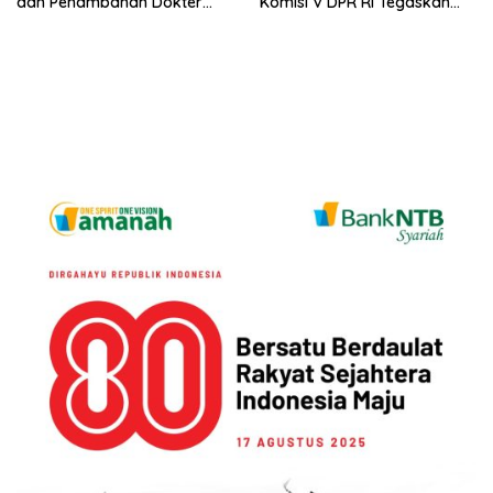
dan Penambahan Dokter
Komisi V DPR RI Tegaskan
Spesialis di Daerah
Dukungan untuk Port to Port,
GOR Turida, Bendungan
Meninting – Sekolah Rakyat