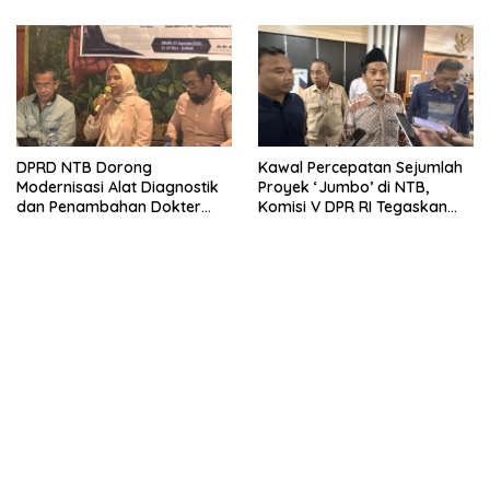
Retorika
Ditegakkan
DPRD NTB Dorong
Kawal Percepatan Sejumlah
Modernisasi Alat Diagnostik
Proyek ‘Jumbo’ di NTB,
dan Penambahan Dokter
Komisi V DPR RI Tegaskan
Spesialis di Daerah
Dukungan untuk Port to Port,
GOR Turida, Bendungan
Meninting – Sekolah Rakyat