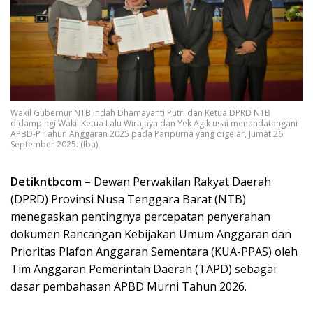
Wakil Gubernur NTB Indah Dhamayanti Putri dan Ketua DPRD NTB
didampingi Wakil Ketua Lalu Wirajaya dan Yek Agik usai menandatangani
APBD-P Tahun Anggaran 2025 pada Paripurna yang digelar, Jumat 26
September 2025. (Iba)
Detikntbcom –
Dewan Perwakilan Rakyat Daerah
(DPRD) Provinsi Nusa Tenggara Barat (NTB)
menegaskan pentingnya percepatan penyerahan
dokumen Rancangan Kebijakan Umum Anggaran dan
Prioritas Plafon Anggaran Sementara (KUA-PPAS) oleh
Tim Anggaran Pemerintah Daerah (TAPD) sebagai
dasar pembahasan APBD Murni Tahun 2026.