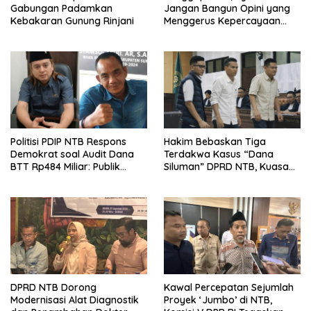
Gabungan Padamkan
Jangan Bangun Opini yang
Kebakaran Gunung Rinjani
Menggerus Kepercayaan
Publik kepada BPK
Politisi PDIP NTB Respons
Hakim Bebaskan Tiga
Demokrat soal Audit Dana
Terdakwa Kasus “Dana
BTT Rp484 Miliar: Publik
Siluman” DPRD NTB, Kuasa
Butuh Jawaban, Bukan
Hukum: Keadilan Telah
Retorika
Ditegakkan
DPRD NTB Dorong
Kawal Percepatan Sejumlah
Modernisasi Alat Diagnostik
Proyek ‘Jumbo’ di NTB,