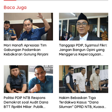
Baca Juga
Mori Hanafi Apresiasi Tim
Tanggapi PDIP, Syamsul Fikri:
Gabungan Padamkan
Jangan Bangun Opini yang
Kebakaran Gunung Rinjani
Menggerus Kepercayaan
Publik kepada BPK
Politisi PDIP NTB Respons
Hakim Bebaskan Tiga
Demokrat soal Audit Dana
Terdakwa Kasus “Dana
BTT Rp484 Miliar: Publik
Siluman” DPRD NTB, Kuasa
Butuh Jawaban, Bukan
Hukum: Keadilan Telah