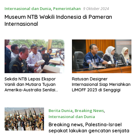
Internasional dan Dunia
,
Pemerintahan
9 Oktober 2024
Museum NTB Wakili Indonesia di Pameran
Internasional
Sekda NTB Lepas Ekspor
Ratusan Designer
Vanili dan Mutiara Tujuan
Internasional Siap Meriahkan
Amerika-Australia Senilai
LIMOFF 2023 di Senggigi
Rp11 Milyar
Berita Dunia
,
Breaking News
,
Internasional dan Dunia
21 Mei 2021
Breaking news, Palestina-Israel
sepakat lakukan gencatan senjata