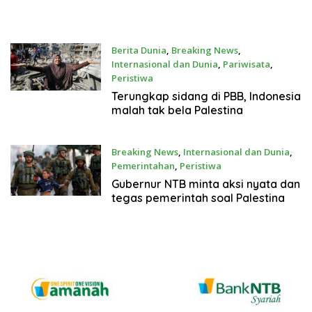
Berita Dunia
,
Breaking News
,
Internasional dan Dunia
,
Pariwisata
,
Peristiwa
20 Mei 2021
Terungkap sidang di PBB, Indonesia
malah tak bela Palestina
Breaking News
,
Internasional dan Dunia
,
Pemerintahan
,
Peristiwa
19 Mei 2021
Gubernur NTB minta aksi nyata dan
tegas pemerintah soal Palestina