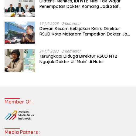
Diatensi Menkes, IDI NTB Nilai Tak Wajar
Penempatan Dokter Komang Jadi Staf
Perpustakaan
17 Juli 2023
2 Komentar
Dewan Kecam Kebijakan Keliru Direktur
RSUD Kota Mataram Tempatkan Dokter Jadi
Staf Perpustakaan
24 Juli 2023
2 Komentar
Terungkap! Diduga Direktur RSUD NTB
Ngajak Dokter UI ‘Main’ di Hotel
Member Of :
Media Patners :