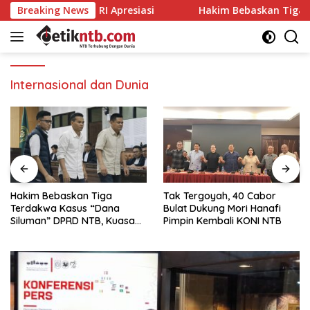
Langsung
 ASN, BKN RI Apresiasi
Breaking News
Hakim Bebaskan Tiga Terdakwa
ke
konten
Internasional dan Dunia
Hakim Bebaskan Tiga
Tak Tergoyah, 40 Cabor
Terdakwa Kasus “Dana
Bulat Dukung Mori Hanafi
Siluman” DPRD NTB, Kuasa
Pimpin Kembali KONI NTB
Hukum: Keadilan Telah
Ditegakkan