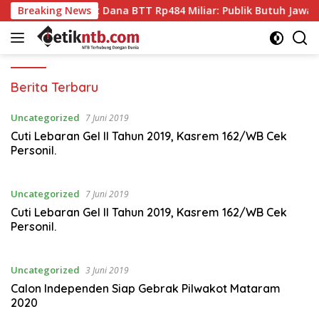
Langsung
rat soal Audit Dana BTT Rp484 Miliar: Publik Butuh Jawaban, B
Breaking News
ke
konten
Detik
Berita Terbaru
NTB
Uncategorized
7 Juni 2019
Cuti Lebaran Gel II Tahun 2019, Kasrem 162/WB Cek
Personil.
Uncategorized
7 Juni 2019
Cuti Lebaran Gel II Tahun 2019, Kasrem 162/WB Cek
Personil.
Uncategorized
3 Juni 2019
Calon Independen Siap Gebrak Pilwakot Mataram
2020