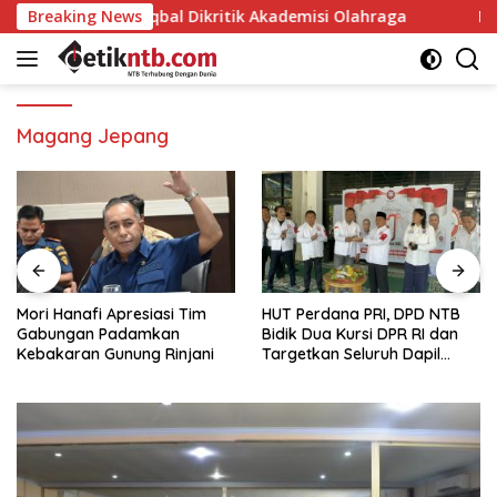
Langsung
ernur Iqbal Dikritik Akademisi Olahraga
Breaking News
Mori Hanafi
ke
konten
Magang Jepang
Mori Hanafi Apresiasi Tim
HUT Perdana PRI, DPD NTB
Gabungan Padamkan
Bidik Dua Kursi DPR RI dan
Kebakaran Gunung Rinjani
Targetkan Seluruh Dapil
Terisi pada Pemilu 2029