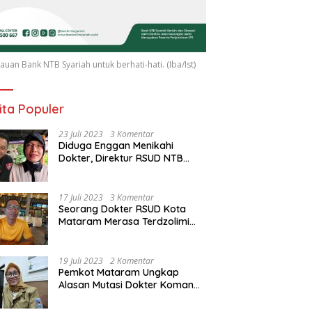
uan Bank NTB Syariah untuk berhati-hati. (Iba/Ist)
ita Populer
23 Juli 2023
3 Komentar
Diduga Enggan Menikahi
Dokter, Direktur RSUD NTB
Diancam Dipolisikan, dr Jack:
Ngawur Itu
17 Juli 2023
3 Komentar
Seorang Dokter RSUD Kota
Mataram Merasa Terdzolimi
Dimutasi Jadi Staf
Perpustakaan
19 Juli 2023
2 Komentar
Pemkot Mataram Ungkap
Alasan Mutasi Dokter Komang
Jadi Staf Perpustakaan