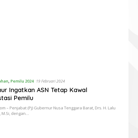
ahan
,
Pemilu 2024
19 Februari 2024
ur Ingatkan ASN Tetap Kawal
tasi Pemilu
m – Penjabat (Pj) Gubernur Nusa Tenggara Barat, Drs. H. Lalu
i, M.Si, dengan…