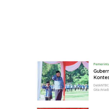
Pemerint
Gubern
Kontes
DetikNTBCo
Gita Ariad