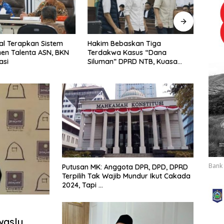
l Terapkan Sistem
Hakim Bebaskan Tiga
Tak T
en Talenta ASN, BKN
Terdakwa Kasus “Dana
Dukun
asi
Siluman” DPRD NTB, Kuasa
Kemb
Hukum: Keadilan Telah
Ditegakkan
Bank 
Putusan MK: Anggota DPR, DPD, DPRD
Terpilih Tak Wajib Mundur Ikut Cakada
2024, Tapi …
waslu