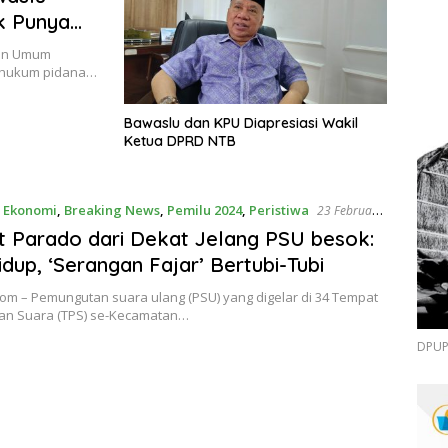
k Punya
han Umum
ar hukum pidana…
Bawaslu dan KPU Diapresiasi Wakil
Ketua DPRD NTB
n Ekonomi
,
Breaking News
,
Pemilu 2024
,
Peristiwa
23 Februari
t Parado dari Dekat Jelang PSU besok:
idup, ‘Serangan Fajar’ Bertubi-Tubi
om – Pemungutan suara ulang (PSU) yang digelar di 34 Tempat
n Suara (TPS) se-Kecamatan…
DPUPR