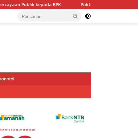
 kepada BPK
Politisi PDIP NTB Respons Demokrat soal A
Ekonomi