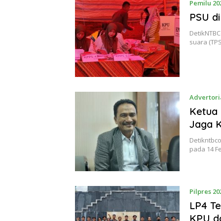
Pemilu 20
PSU di
DetikNTBC
suara (TP
Advertori
Ketua 
Jaga 
Detikntbc
pada 14 Fe
Pilpres 20
LP4 Te
KPU d