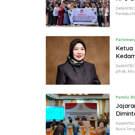
DetikNTBC
Perilaku 
Parlemen
Ketua
Kedama
DetikNTBC
pihak, kh
Pemilu 20
Jajara
Dimint
DetikNTBC
Nusa Teng