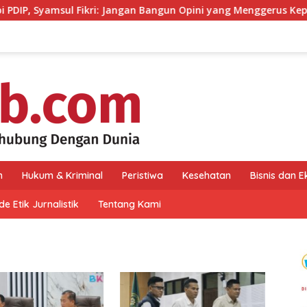
ikri: Jangan Bangun Opini yang Menggerus Kepercayaan Publik
n
Hukum & Kriminal
Peristiwa
Kesehatan
Bisnis dan 
e Etik Jurnalistik
Tentang Kami