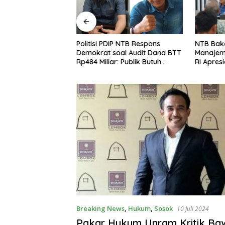
P, Syamsul Fikri:
Politisi PDIP NTB Respons
NTB Baka
un Opini yang
Demokrat soal Audit Dana BTT
Manajem
epercayaan Publik
Rp484 Miliar: Publik Butuh
RI Apresi
Jawaban, Bukan Retorika
Breaking News
,
Hukum
,
Sosok
10 Juli 2024
Pakar Hukum Unram Kritik Ba