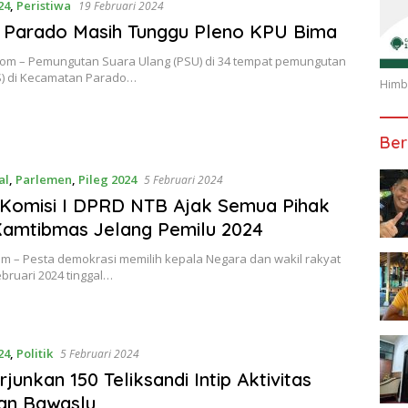
24
,
Peristiwa
19 Februari 2024
 Parado Masih Tunggu Pleno KPU Bima
om – Pemungutan Suara Ulang (PSU) di 34 tempat pemungutan
S) di Kecamatan Parado…
Himba
Ber
al
,
Parlemen
,
Pileg 2024
5 Februari 2024
Komisi I DPRD NTB Ajak Semua Pihak
Kamtibmas Jelang Pemilu 2024
om – Pesta demokrasi memilih kepala Negara dan wakil rakyat
bruari 2024 tinggal…
24
,
Politik
5 Februari 2024
rjunkan 150 Teliksandi Intip Aktivitas
an Bawaslu