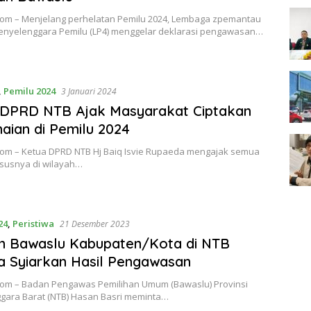
om – Menjelang perhelatan Pemilu 2024, Lembaga zpemantau
Penyelenggara Pemilu (LP4) menggelar deklarasi pengawasan…
,
Pemilu 2024
3 Januari 2024
 DPRD NTB Ajak Masyarakat Ciptakan
ian di Pemilu 2024
om – Ketua DPRD NTB Hj Baiq Isvie Rupaeda mengajak semua
ususnya di wilayah…
24
,
Peristiwa
21 Desember 2023
n Bawaslu Kabupaten/Kota di NTB
a Syiarkan Hasil Pengawasan
om – Badan Pengawas Pemilihan Umum (Bawaslu) Provinsi
gara Barat (NTB) Hasan Basri meminta…