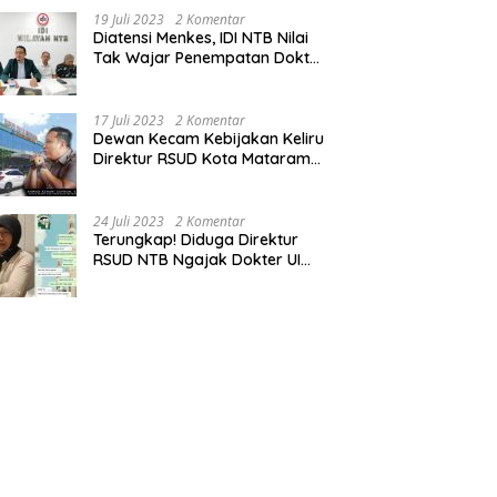
19 Juli 2023
2 Komentar
Diatensi Menkes, IDI NTB Nilai
Tak Wajar Penempatan Dokter
Komang Jadi Staf
Perpustakaan
17 Juli 2023
2 Komentar
Dewan Kecam Kebijakan Keliru
Direktur RSUD Kota Mataram
Tempatkan Dokter Jadi Staf
Perpustakaan
24 Juli 2023
2 Komentar
Terungkap! Diduga Direktur
RSUD NTB Ngajak Dokter UI
‘Main’ di Hotel