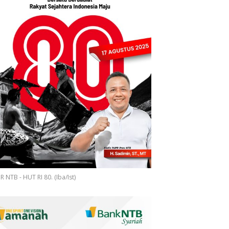
 NTB - HUT RI 80. (Iba/Ist)