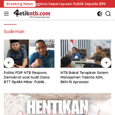
Langsung
i yang Menggerus Kepercayaan Publik kepada BPK
Breaking News
Polit
ke
konten
Sudirman
Politisi PDIP NTB Respons
NTB Bakal Terapkan Sistem
Demokrat soal Audit Dana
Manajemen Talenta ASN,
BTT Rp484 Miliar: Publik
BKN RI Apresiasi
Butuh Jawaban, Bukan
Retorika