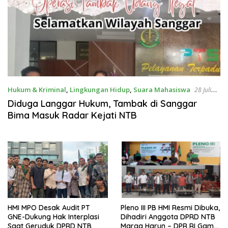
Hukum & Kriminal
,
Lingkungan Hidup
,
Suara Mahasiswa
28 Juli
2025
Diduga Langgar Hukum, Tambak di Sanggar
Bima Masuk Radar Kejati NTB
HMI MPO Desak Audit PT
Pleno III PB HMI Resmi Dibuka,
GNE-Dukung Hak Interplasi
Dihadiri Anggota DPRD NTB
Saat Geruduk DPRD NTB
Marga Harun – DPR RI Gamal