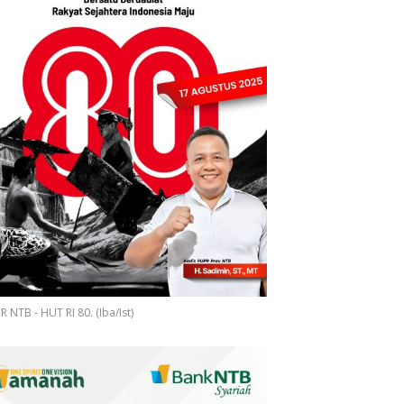
 NTB - HUT RI 80. (Iba/Ist)