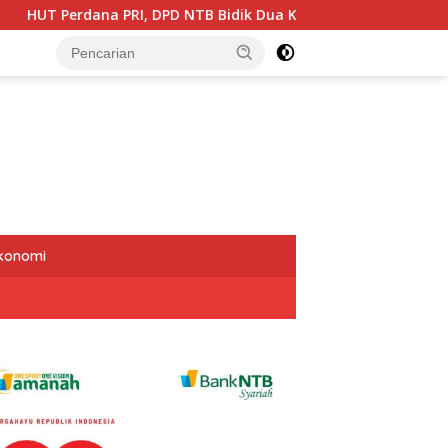
 DPD NTB Bidik Dua Kursi DPR RI dan Targetkan Seluruh Dapil T
Ekonomi