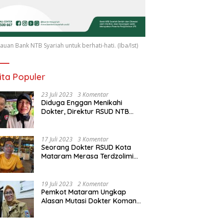
uan Bank NTB Syariah untuk berhati-hati. (Iba/Ist)
ita Populer
23 Juli 2023
3 Komentar
Diduga Enggan Menikahi
Dokter, Direktur RSUD NTB
Diancam Dipolisikan, dr Jack:
Ngawur Itu
17 Juli 2023
3 Komentar
Seorang Dokter RSUD Kota
Mataram Merasa Terdzolimi
Dimutasi Jadi Staf
Perpustakaan
19 Juli 2023
2 Komentar
Pemkot Mataram Ungkap
Alasan Mutasi Dokter Komang
Jadi Staf Perpustakaan