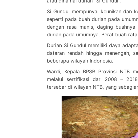
atau dinamai durian “Si Gundul”.
Si Gundul mempunyai keunikan dan ke
seperti pada buah durian pada umumn
dengan rasa manis, daging buahnya
durian pada umumnya. Berat buah rata-r
Durian Si Gundul memiliki daya adapt
dataran rendah hingga menengah, s
beberapa wilayah Indonesia.
Wardi, Kepala BPSB Provinsi NTB me
melalui sertifikasi dari 2008 – 20
tersebar di wilayah NTB, yang sebagian 