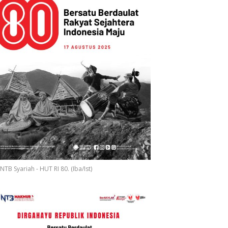
NTB Syariah - HUT RI 80. (Iba/Ist)