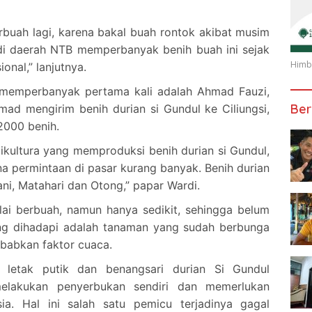
berbuah lagi, karena bakal buah rontok akibat musim
di daerah NTB memperbanyak benih buah ini sejak
Himba
onal,” lanjutnya.
memperbanyak pertama kali adalah Ahmad Fauzi,
Ber
ad mengirim benih durian si Gundul ke Ciliungsi,
2000 benih.
tikultura yang memproduksi benih durian si Gundul,
a permintaan di pasar kurang banyak. Benih durian
ani, Matahari dan Otong,” papar Wardi.
lai berbuah, namun hanya sedikit, sehingga belum
ang dihadapi adalah tanaman yang sudah berbunga
babkan faktor cuaca.
si letak putik dan benangsari durian Si Gundul
melakukan penyerbukan sendiri dan memerlukan
a. Hal ini salah satu pemicu terjadinya gagal