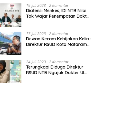
19 Juli 2023
2 Komentar
Diatensi Menkes, IDI NTB Nilai
Tak Wajar Penempatan Dokter
Komang Jadi Staf
Perpustakaan
17 Juli 2023
2 Komentar
Dewan Kecam Kebijakan Keliru
Direktur RSUD Kota Mataram
Tempatkan Dokter Jadi Staf
Perpustakaan
24 Juli 2023
2 Komentar
Terungkap! Diduga Direktur
RSUD NTB Ngajak Dokter UI
‘Main’ di Hotel