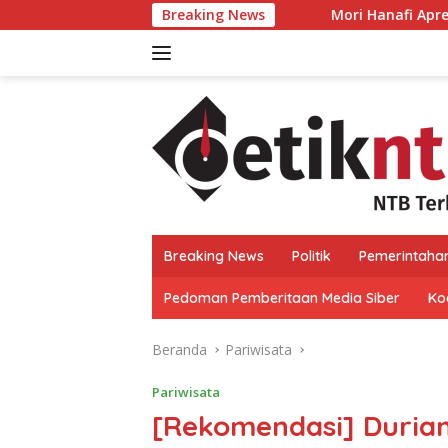
Langsung
Breaking News
Mori Hanafi Apresiasi Tim Gabunga
ke
konten
Breaking News
Politik
Pemerintaha
Pedoman Pemberitaan Media Siber
Kod
Beranda
Pariwisata
Pariwisata
[Rekomendasi] Duria