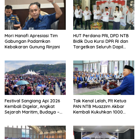
Mori Hanafi Apresiasi Tim
HUT Perdana PRI, DPD NTB
Gabungan Padamkan
Bidik Dua Kursi DPR RI dan
Kebakaran Gunung Rinjani
Targetkan Seluruh Dapil
Terisi pada Pemilu 2029
Festival Sangiang Api 2026
Tak Kenal Lelah, Plt Ketua
Kembali Digelar, Angkat
PAN NTB Muazzim Akbar
Sejarah Maritim, Budaya –
Kembali Kukuhkan 1000
Jejak Peradaban Pulau
Relawan di Lombok Timur
Sangiang