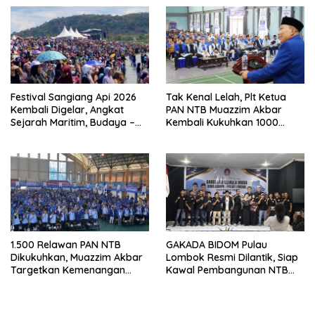
Festival Sangiang Api 2026
Tak Kenal Lelah, Plt Ketua
Kembali Digelar, Angkat
PAN NTB Muazzim Akbar
Sejarah Maritim, Budaya –
Kembali Kukuhkan 1000
Jejak Peradaban Pulau
Relawan di Lombok Timur
Sangiang
1.500 Relawan PAN NTB
GAKADA BIDOM Pulau
Dikukuhkan, Muazzim Akbar
Lombok Resmi Dilantik, Siap
Targetkan Kemenangan
Kawal Pembangunan NTB
Menuju Pemilu 2029
Berlandaskan Maja Labo
Dahu