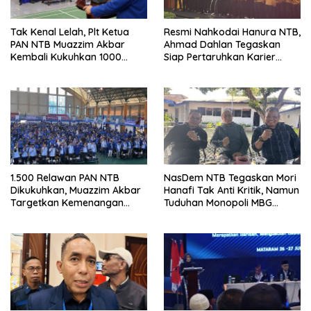
Tak Kenal Lelah, Plt Ketua
Resmi Nahkodai Hanura NTB,
PAN NTB Muazzim Akbar
Ahmad Dahlan Tegaskan
Kembali Kukuhkan 1000
Siap Pertaruhkan Karier
Relawan di Lombok Timur
Politik demi Kebangkitan
Partai
1.500 Relawan PAN NTB
NasDem NTB Tegaskan Mori
Dikukuhkan, Muazzim Akbar
Hanafi Tak Anti Kritik, Namun
Targetkan Kemenangan
Tuduhan Monopoli MBG
Menuju Pemilu 2029
Harus Berdasarkan Fakta