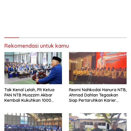
Rekomendasi untuk kamu
Tak Kenal Lelah, Plt Ketua
Resmi Nahkodai Hanura NTB,
PAN NTB Muazzim Akbar
Ahmad Dahlan Tegaskan
Kembali Kukuhkan 1000
Siap Pertaruhkan Karier
Relawan di Lombok Timur
Politik demi Kebangkitan
Partai