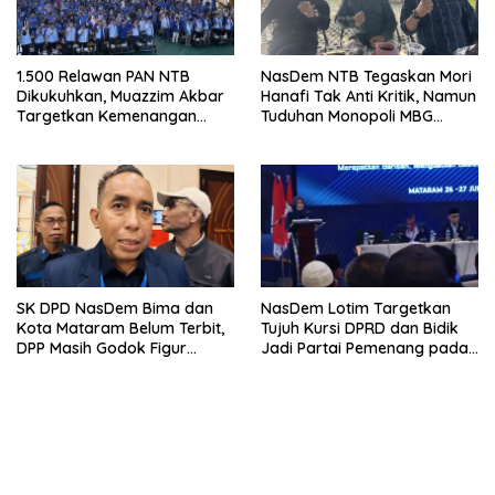
1.500 Relawan PAN NTB
NasDem NTB Tegaskan Mori
Dikukuhkan, Muazzim Akbar
Hanafi Tak Anti Kritik, Namun
Targetkan Kemenangan
Tuduhan Monopoli MBG
Menuju Pemilu 2029
Harus Berdasarkan Fakta
SK DPD NasDem Bima dan
NasDem Lotim Targetkan
Kota Mataram Belum Terbit,
Tujuh Kursi DPRD dan Bidik
DPP Masih Godok Figur
Jadi Partai Pemenang pada
Terbaik, Ini Kriteria Menurut
Pemilu 2029
Ketua DPW