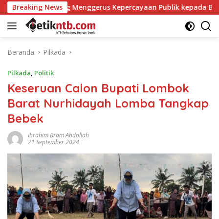
Langsung
i yang Menggerus Kepercayaan Publik kepada BPK
Breaking News
Polit
ke
konten
Beranda
Pilkada
Pilkada
,
Politik
Keseruan Calon Bupati Lombok
Barat Nurhidayah Lomba Tangkap
Bebek
Ibrahim Bram Abdollah
21 September 2024