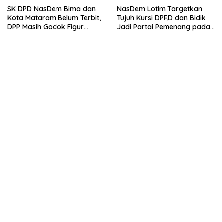
SK DPD NasDem Bima dan
NasDem Lotim Targetkan
Kota Mataram Belum Terbit,
Tujuh Kursi DPRD dan Bidik
DPP Masih Godok Figur
Jadi Partai Pemenang pada
Terbaik, Ini Kriteria Menurut
Pemilu 2029
Ketua DPW