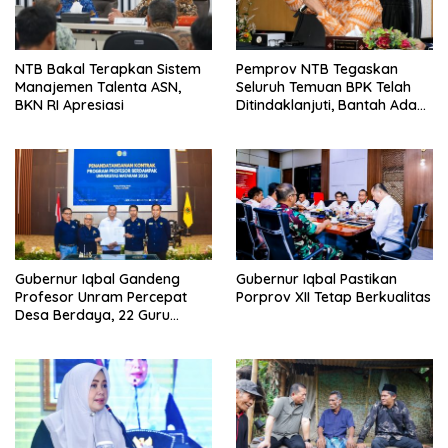
NTB Bakal Terapkan Sistem
Pemprov NTB Tegaskan
Manajemen Talenta ASN,
Seluruh Temuan BPK Telah
BKN RI Apresiasi
Ditindaklanjuti, Bantah Ada
Kerugian Daerah yang
Dibiarkan
Gubernur Iqbal Gandeng
Gubernur Iqbal Pastikan
Profesor Unram Percepat
Porprov XII Tetap Berkualitas
Desa Berdaya, 22 Guru
Besar Diterjunkan