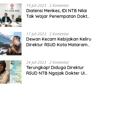
19 Juli 2023
2 Komentar
Diatensi Menkes, IDI NTB Nilai
Tak Wajar Penempatan Dokter
Komang Jadi Staf
Perpustakaan
17 Juli 2023
2 Komentar
Dewan Kecam Kebijakan Keliru
Direktur RSUD Kota Mataram
Tempatkan Dokter Jadi Staf
Perpustakaan
24 Juli 2023
2 Komentar
Terungkap! Diduga Direktur
RSUD NTB Ngajak Dokter UI
‘Main’ di Hotel