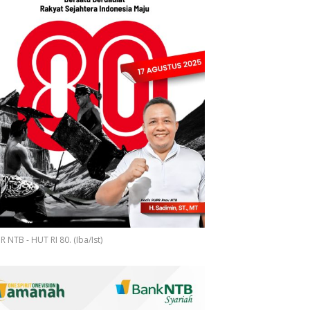
 NTB - HUT RI 80. (Iba/Ist)