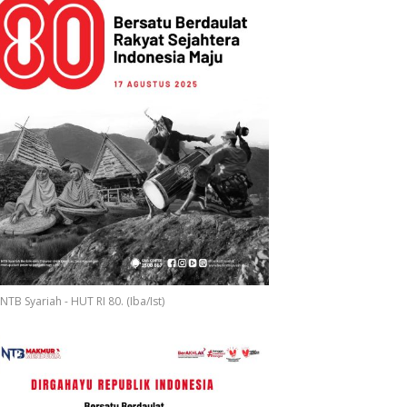
NTB Syariah - HUT RI 80. (Iba/Ist)