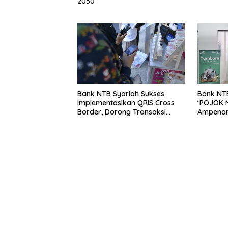
2050
Bank NTB Syariah Sukses
Bank NTB
Implementasikan QRIS Cross
‘POJOK N
Border, Dorong Transaksi
Ampenan
Global dari Korea hingga
Ekosiste
Singapore