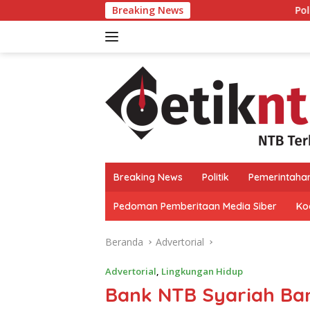
Langsung
Breaking News
Politisi PDIP NTB Respons
ke
konten
Breaking News
Politik
Pemerintaha
Pedoman Pemberitaan Media Siber
Kod
Beranda
Advertorial
Advertorial
,
Lingkungan Hidup
Bank NTB Syariah Ban