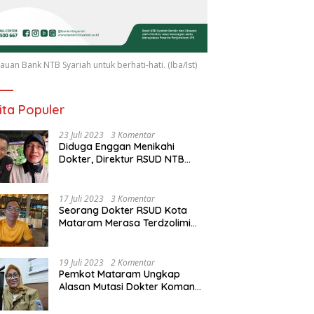
uan Bank NTB Syariah untuk berhati-hati. (Iba/Ist)
ita Populer
23 Juli 2023
3 Komentar
Diduga Enggan Menikahi
Dokter, Direktur RSUD NTB
Diancam Dipolisikan, dr Jack:
Ngawur Itu
17 Juli 2023
3 Komentar
Seorang Dokter RSUD Kota
Mataram Merasa Terdzolimi
Dimutasi Jadi Staf
Perpustakaan
19 Juli 2023
2 Komentar
Pemkot Mataram Ungkap
Alasan Mutasi Dokter Komang
Jadi Staf Perpustakaan