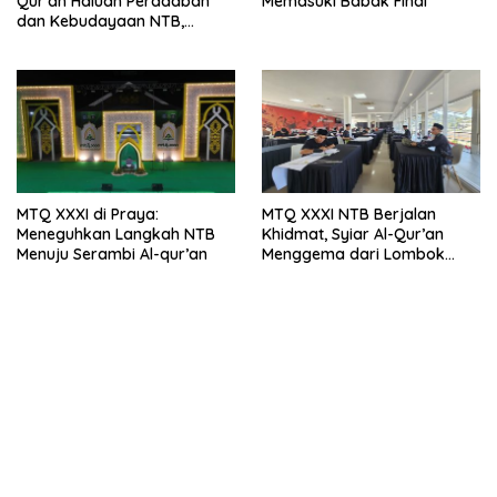
Qur’an Haluan Peradaban
Memasuki Babak Final
dan Kebudayaan NTB,
Menyambung Jejak Para
Tuan Guru, Qori Dunia dan
Peradaban Sasambo
MTQ XXXI di Praya:
MTQ XXXI NTB Berjalan
Meneguhkan Langkah NTB
Khidmat, Syiar Al-Qur’an
Menuju Serambi Al-qur’an
Menggema dari Lombok
Tengah