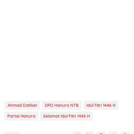
Ahmad Dahlan
DPD Hanura NTB
Idul Fitri 1446 H
Partai Hanura
Selamat Idul Fitri 1446 H