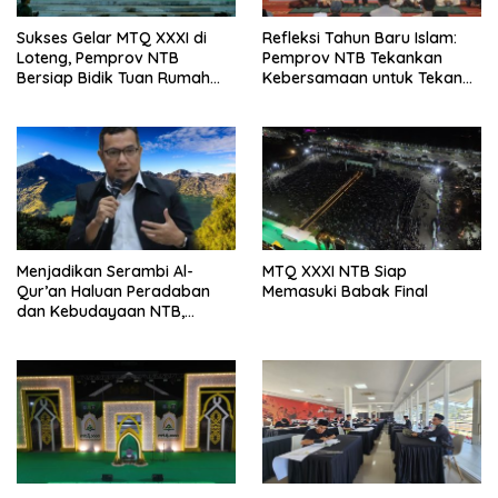
Sukses Gelar MTQ XXXI di
Refleksi Tahun Baru Islam:
Loteng, Pemprov NTB
Pemprov NTB Tekankan
Bersiap Bidik Tuan Rumah
Kebersamaan untuk Tekan
Tingkat Nasional
Angka Kemiskinan
Menjadikan Serambi Al-
MTQ XXXI NTB Siap
Qur’an Haluan Peradaban
Memasuki Babak Final
dan Kebudayaan NTB,
Menyambung Jejak Para
Tuan Guru, Qori Dunia dan
Peradaban Sasambo