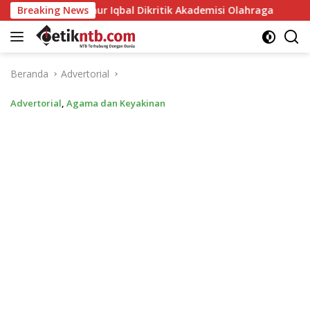
Langsung
ernur Iqbal Dikritik Akademisi Olahraga
Breaking News
Mori Hanafi 
ke
konten
Beranda
Advertorial
Advertorial
,
Agama dan Keyakinan