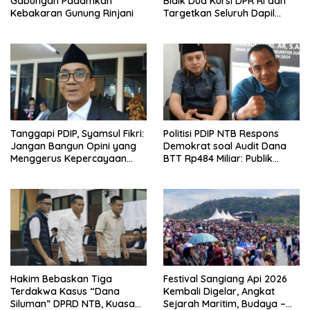
Gabungan Padamkan
Bidik Dua Kursi DPR RI dan
Kebakaran Gunung Rinjani
Targetkan Seluruh Dapil
Terisi pada Pemilu 2029
Tanggapi PDIP, Syamsul Fikri:
Politisi PDIP NTB Respons
Jangan Bangun Opini yang
Demokrat soal Audit Dana
Menggerus Kepercayaan
BTT Rp484 Miliar: Publik
Publik kepada BPK
Butuh Jawaban, Bukan
Retorika
Hakim Bebaskan Tiga
Festival Sangiang Api 2026
Terdakwa Kasus “Dana
Kembali Digelar, Angkat
Siluman” DPRD NTB, Kuasa
Sejarah Maritim, Budaya –