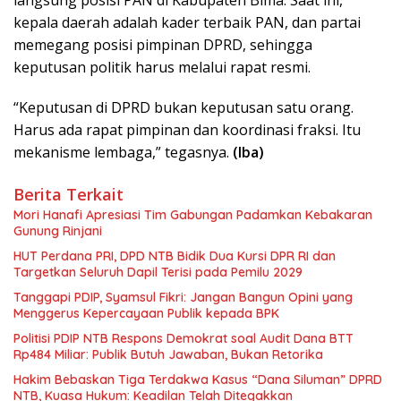
langsung posisi PAN di Kabupaten Bima. Saat ini,
kepala daerah adalah kader terbaik PAN, dan partai
memegang posisi pimpinan DPRD, sehingga
keputusan politik harus melalui rapat resmi.
“Keputusan di DPRD bukan keputusan satu orang.
Harus ada rapat pimpinan dan koordinasi fraksi. Itu
mekanisme lembaga,” tegasnya.
(Iba)
Berita Terkait
Mori Hanafi Apresiasi Tim Gabungan Padamkan Kebakaran
Gunung Rinjani
HUT Perdana PRI, DPD NTB Bidik Dua Kursi DPR RI dan
Targetkan Seluruh Dapil Terisi pada Pemilu 2029
Tanggapi PDIP, Syamsul Fikri: Jangan Bangun Opini yang
Menggerus Kepercayaan Publik kepada BPK
Politisi PDIP NTB Respons Demokrat soal Audit Dana BTT
Rp484 Miliar: Publik Butuh Jawaban, Bukan Retorika
Hakim Bebaskan Tiga Terdakwa Kasus “Dana Siluman” DPRD
NTB, Kuasa Hukum: Keadilan Telah Ditegakkan