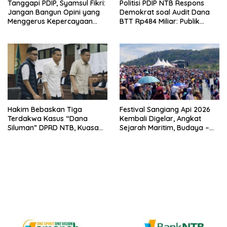
Tanggapi PDIP, Syamsul Fikri:
Politisi PDIP NTB Respons
Jangan Bangun Opini yang
Demokrat soal Audit Dana
Menggerus Kepercayaan
BTT Rp484 Miliar: Publik
Publik kepada BPK
Butuh Jawaban, Bukan
Retorika
Hakim Bebaskan Tiga
Festival Sangiang Api 2026
Terdakwa Kasus “Dana
Kembali Digelar, Angkat
Siluman” DPRD NTB, Kuasa
Sejarah Maritim, Budaya –
Hukum: Keadilan Telah
Jejak Peradaban Pulau
Ditegakkan
Sangiang