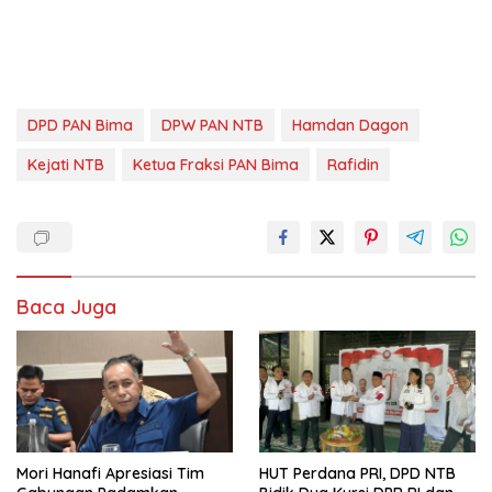
DPD PAN Bima
DPW PAN NTB
Hamdan Dagon
Kejati NTB
Ketua Fraksi PAN Bima
Rafidin
Baca Juga
Mori Hanafi Apresiasi Tim
HUT Perdana PRI, DPD NTB