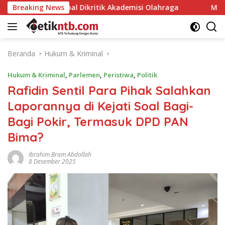
Langsung
qbal Dikritik Akademisi Olahraga
Breaking News
Mori Hanafi Apresia
ke
konten
Beranda
Hukum & Kriminal
Hukum & Kriminal
,
Parlemen
,
Peristiwa
,
Politik
Rafidin Sentil Para Pihak Salahkan
Laporannya di Kejati Soal Bagi-
Bagi Pokir, Termasuk DPD PAN
Bima?
Ibrahim Bram Abdollah
8 Desember 2025