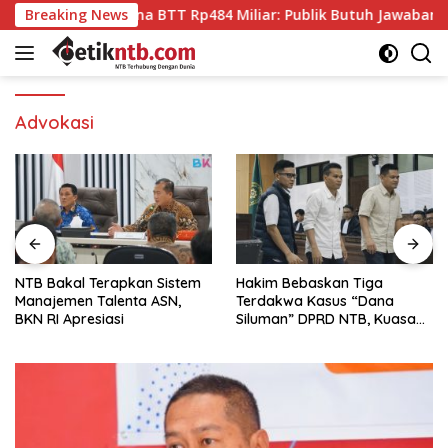
Langsung
soal Audit Dana BTT Rp484 Miliar: Publik Butuh Jawaban, Bukan
Breaking News
ke
konten
Advokasi
NTB Bakal Terapkan Sistem
Hakim Bebaskan Tiga
Manajemen Talenta ASN,
Terdakwa Kasus “Dana
BKN RI Apresiasi
Siluman” DPRD NTB, Kuasa
Hukum: Keadilan Telah
Ditegakkan