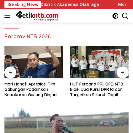
Langsung
 Iqbal Dikritik Akademisi Olahraga
Breaking News
Mori Hanafi Apres
ke
konten
Porprov NTB 2026
Mori Hanafi Apresiasi Tim
HUT Perdana PRI, DPD NTB
Gabungan Padamkan
Bidik Dua Kursi DPR RI dan
Kebakaran Gunung Rinjani
Targetkan Seluruh Dapil
Terisi pada Pemilu 2029