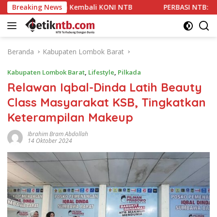
Langsung
impin Kembali KONI NTB
Breaking News
PERBASI NTB: Mori Hanafi Figu
ke
konten
Beranda
Kabupaten Lombok Barat
Kabupaten Lombok Barat
,
Lifestyle
,
Pilkada
Relawan Iqbal-Dinda Latih Beauty
Class Masyarakat KSB, Tingkatkan
Keterampilan Makeup
Ibrahim Bram Abdollah
14 Oktober 2024