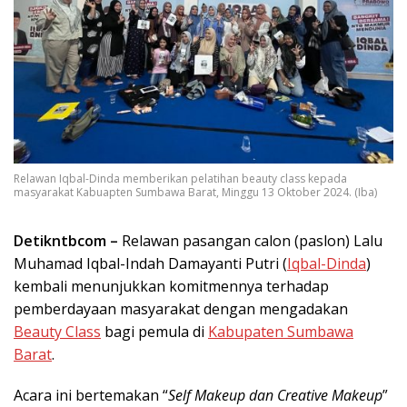
Relawan Iqbal-Dinda memberikan pelatihan beauty class kepada
masyarakat Kabuapten Sumbawa Barat, Minggu 13 Oktober 2024. (Iba)
Detikntbcom –
Relawan pasangan calon (paslon) Lalu
Muhamad Iqbal-Indah Damayanti Putri (
Iqbal-Dinda
)
kembali menunjukkan komitmennya terhadap
pemberdayaan masyarakat dengan mengadakan
Beauty Class
bagi pemula di
Kabupaten Sumbawa
Barat
.
Acara ini bertemakan “
Self Makeup dan Creative Makeup
”