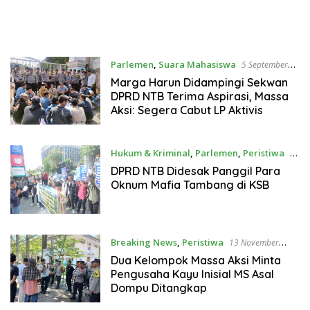
Parlemen
,
Suara Mahasiswa
5 September
2024
Marga Harun Didampingi Sekwan
DPRD NTB Terima Aspirasi, Massa
Aksi: Segera Cabut LP Aktivis
Hukum & Kriminal
,
Parlemen
,
Peristiwa
14
Juni 2024
DPRD NTB Didesak Panggil Para
Oknum Mafia Tambang di KSB
Breaking News
,
Peristiwa
13 November
2023
Dua Kelompok Massa Aksi Minta
Pengusaha Kayu Inisial MS Asal
Dompu Ditangkap