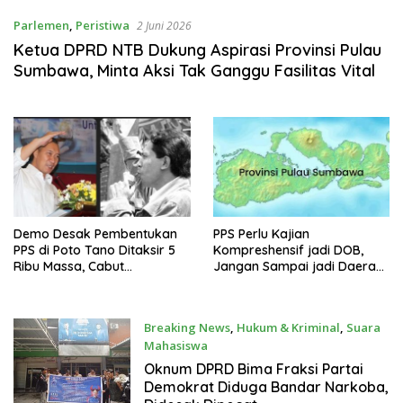
Parlemen
,
Peristiwa
2 Juni 2026
Ketua DPRD NTB Dukung Aspirasi Provinsi Pulau
Sumbawa, Minta Aksi Tak Ganggu Fasilitas Vital
Demo Desak Pembentukan
PPS Perlu Kajian
PPS di Poto Tano Ditaksir 5
Kompreshensif jadi DOB,
Ribu Massa, Cabut
Jangan Sampai jadi Daerah
Moratorium DOB
Miskin Baru dan Beban
Negara
Breaking News
,
Hukum & Kriminal
,
Suara
Mahasiswa
22 Januari 2025
Oknum DPRD Bima Fraksi Partai
Demokrat Diduga Bandar Narkoba,