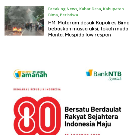
Breaking News
,
Kabar Desa
,
Kabupaten
Bima
,
Peristiwa
12 Mei 2022
HMI Mataram desak Kapolres Bima
bebaskan massa aksi, tokoh muda
Monta: Muspida low respon