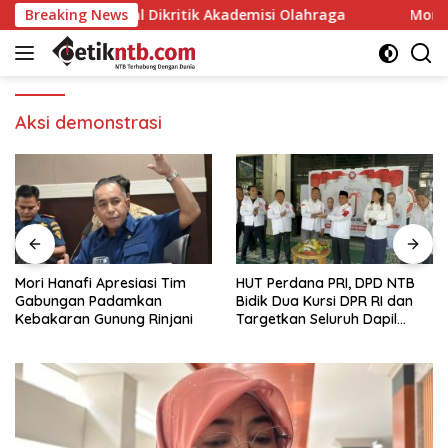
Langsung
ur Iqbal Dikritik Akademisi Olahraga
Breaking News
Mori Hanafi Apr
ke
konten
Aksi demonstrasi
Mori Hanafi Apresiasi Tim
HUT Perdana PRI, DPD NTB
Gabungan Padamkan
Bidik Dua Kursi DPR RI dan
Kebakaran Gunung Rinjani
Targetkan Seluruh Dapil
Terisi pada Pemilu 2029