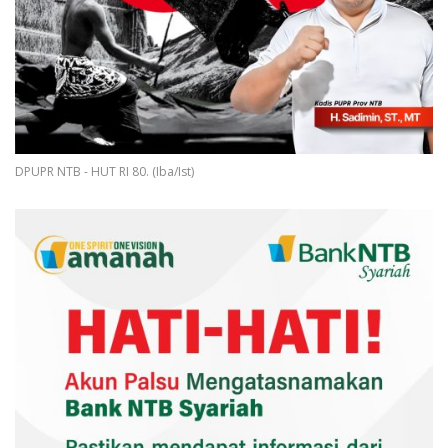
DPUPR NTB - HUT RI 80. (Iba/Ist)