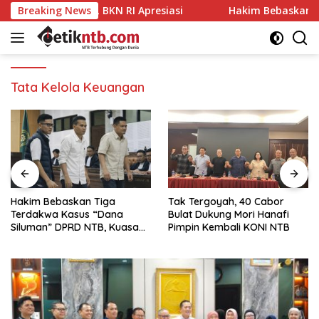
Langsung
nta ASN, BKN RI Apresiasi
Breaking News
Hakim Bebaskan Tiga Terda
ke
konten
Tata Kelola Keuangan
Hakim Bebaskan Tiga
Tak Tergoyah, 40 Cabor
Terdakwa Kasus “Dana
Bulat Dukung Mori Hanafi
Siluman” DPRD NTB, Kuasa
Pimpin Kembali KONI NTB
Hukum: Keadilan Telah
Ditegakkan