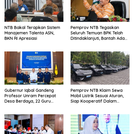
NTB Bakal Terapkan Sistem
Pemprov NTB Tegaskan
Manajemen Talenta ASN,
Seluruh Temuan BPK Telah
BKN RI Apresiasi
Ditindaklanjuti, Bantah Ada
Kerugian Daerah yang
Dibiarkan
Gubernur Iqbal Gandeng
Pemprov NTB Klaim Sewa
Profesor Unram Percepat
Mobil Listrik Sesuai Aturan,
Desa Berdaya, 22 Guru
Siap Kooperatif Dalam
Besar Diterjunkan
Proses Hukum