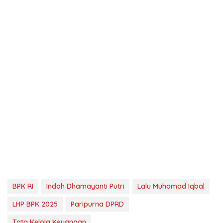
BPK RI
Indah Dhamayanti Putri
Lalu Muhamad Iqbal
LHP BPK 2025
Paripurna DPRD
Tata Kelola Keuangan