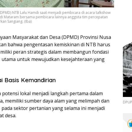
DPMD) NTB Lalu Hamdi saat menjadi pembicara di acara talkshow
di Mataram bersama pembicara lainnya anggota tim percepatan
an Sangiang. (Iba)
yaan Masyarakat dan Desa (DPMD) Provinsi Nusa
kan bahwa pengentasan kemiskinan di NTB harus
emiliki peran strategis dalam membangun fondasi
i utama untuk mewujudkan kesejahteraan yang
i Basis Kemandirian
potensi lokal menjadi langkah pertama dalam
ia, memiliki sumber daya alam yang melimpah dan
DPUPR
a pada sektor pertanian yang selama ini menjadi
t desa.