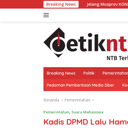
Langsung
Jelang Musprov KONI NTB, Dukungan Marc
Breaking News
ke
konten
Breaking News
Politik
Pemerintaha
Pedoman Pemberitaan Media Siber
Kod
Beranda
Pemerintahan
Pemerintahan
,
Suara Mahasiswa
Kadis DPMD Lalu Hamd