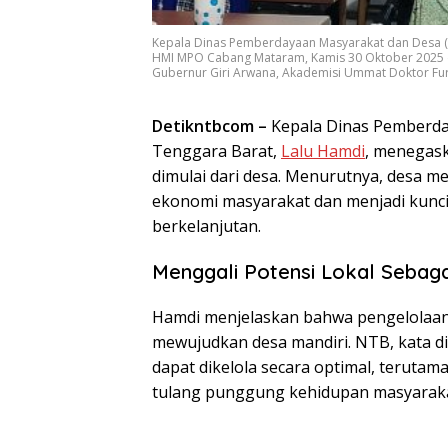
Kepala Dinas Pemberdayaan Masyarakat dan Desa (
HMI MPO Cabang Mataram, Kamis 30 Oktober 2025 
Gubernur Giri Arwana, Akademisi Ummat Doktor Furk
Detikntbcom –
Kepala Dinas Pemberda
Tenggara Barat,
Lalu Hamdi
, menegas
dimulai dari desa. Menurutnya, desa m
ekonomi masyarakat dan menjadi kunc
berkelanjutan.
Menggali Potensi Lokal Sebaga
Hamdi menjelaskan bahwa pengelolaan 
mewujudkan desa mandiri. NTB, kata d
dapat dikelola secara optimal, terutam
tulang punggung kehidupan masyaraka