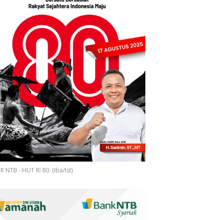
 NTB - HUT RI 80. (Iba/Ist)