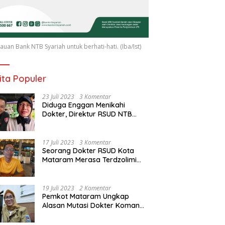
uan Bank NTB Syariah untuk berhati-hati. (Iba/Ist)
ita Populer
23 Juli 2023
3 Komentar
Diduga Enggan Menikahi
Dokter, Direktur RSUD NTB
Diancam Dipolisikan, dr Jack:
Ngawur Itu
17 Juli 2023
3 Komentar
Seorang Dokter RSUD Kota
Mataram Merasa Terdzolimi
Dimutasi Jadi Staf
Perpustakaan
19 Juli 2023
2 Komentar
Pemkot Mataram Ungkap
Alasan Mutasi Dokter Komang
Jadi Staf Perpustakaan