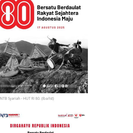
NTB Syariah - HUT RI 80. (Iba/Ist)