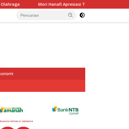
ri Hanafi Apresiasi Tim Gabungan Padamkan Kebakaran Gunun
Ekonomi