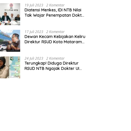
19 Juli 2023
2 Komentar
Diatensi Menkes, IDI NTB Nilai
Tak Wajar Penempatan Dokter
Komang Jadi Staf
Perpustakaan
17 Juli 2023
2 Komentar
Dewan Kecam Kebijakan Keliru
Direktur RSUD Kota Mataram
Tempatkan Dokter Jadi Staf
Perpustakaan
24 Juli 2023
2 Komentar
Terungkap! Diduga Direktur
RSUD NTB Ngajak Dokter UI
‘Main’ di Hotel