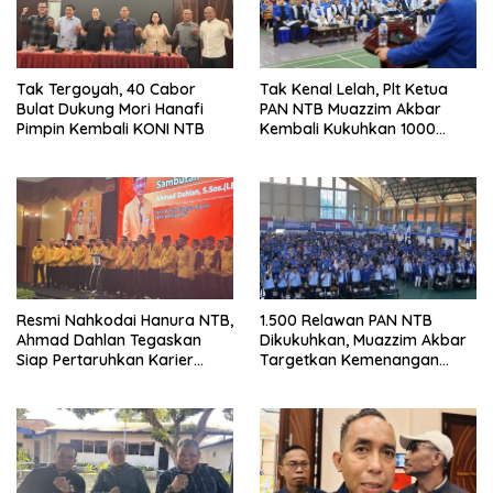
Tak Tergoyah, 40 Cabor
Tak Kenal Lelah, Plt Ketua
Bulat Dukung Mori Hanafi
PAN NTB Muazzim Akbar
Pimpin Kembali KONI NTB
Kembali Kukuhkan 1000
Relawan di Lombok Timur
Resmi Nahkodai Hanura NTB,
1.500 Relawan PAN NTB
Ahmad Dahlan Tegaskan
Dikukuhkan, Muazzim Akbar
Siap Pertaruhkan Karier
Targetkan Kemenangan
Politik demi Kebangkitan
Menuju Pemilu 2029
Partai