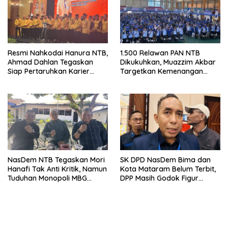
Resmi Nahkodai Hanura NTB,
1.500 Relawan PAN NTB
Ahmad Dahlan Tegaskan
Dikukuhkan, Muazzim Akbar
Siap Pertaruhkan Karier
Targetkan Kemenangan
Politik demi Kebangkitan
Menuju Pemilu 2029
Partai
NasDem NTB Tegaskan Mori
SK DPD NasDem Bima dan
Hanafi Tak Anti Kritik, Namun
Kota Mataram Belum Terbit,
Tuduhan Monopoli MBG
DPP Masih Godok Figur
Harus Berdasarkan Fakta
Terbaik, Ini Kriteria Menurut
Ketua DPW