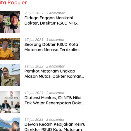
ita Populer
23 Juli 2023
3 Komentar
Diduga Enggan Menikahi
Dokter, Direktur RSUD NTB
Diancam Dipolisikan, dr Jack:
Ngawur Itu
17 Juli 2023
3 Komentar
Seorang Dokter RSUD Kota
Mataram Merasa Terdzolimi
Dimutasi Jadi Staf
Perpustakaan
19 Juli 2023
2 Komentar
Pemkot Mataram Ungkap
Alasan Mutasi Dokter Komang
Jadi Staf Perpustakaan
19 Juli 2023
2 Komentar
Diatensi Menkes, IDI NTB Nilai
Tak Wajar Penempatan Dokter
Komang Jadi Staf
Perpustakaan
17 Juli 2023
2 Komentar
Dewan Kecam Kebijakan Keliru
Direktur RSUD Kota Mataram