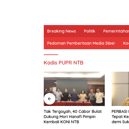
Breaking News
Politik
Pemerintaha
Pedoman Pemberitaan Media Siber
Kod
Kadis PUPR NTB
skan Tiga
Tak Tergoyah, 40 Cabor Bulat
PERBASI 
asus “Dana
Dukung Mori Hanafi Pimpin
Tepat Ke
RD NTB, Kuasa
Kembali KONI NTB
demi Su
ilan Telah