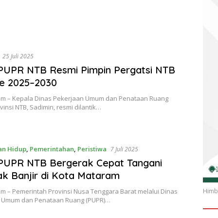
25 Juli 2025
PUPR NTB Resmi Pimpin Pergatsi NTB
e 2025–2030
om – Kepala Dinas Pekerjaan Umum dan Penataan Ruang
vinsi NTB, Sadimin, resmi dilantik…
an Hidup
,
Pemerintahan
,
Peristiwa
7 Juli 2025
 PUPR NTB Bergerak Cepat Tangani
 Banjir di Kota Mataram
Himba
m – Pemerintah Provinsi Nusa Tenggara Barat melalui Dinas
 Umum dan Penataan Ruang (PUPR)…