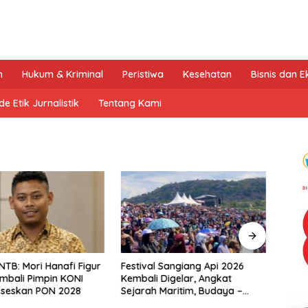
n
Hukum & Kriminal
Peristiwa
Kesehatan
Bisnis dan 
e Etik Jurnalistik
Tentang Kami
NTB: Mori Hanafi Figur
Festival Sangiang Api 2026
Rekam
mbali Pimpin KONI
Kembali Digelar, Angkat
Mant
kseskan PON 2028
Sejarah Maritim, Budaya –
Kemb
Jejak Peradaban Pulau