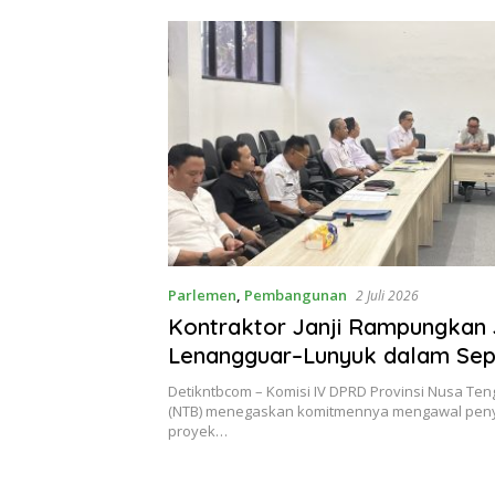
Parlemen
,
Pembangunan
2 Juli 2026
Kontraktor Janji Rampungkan 
Lenangguar–Lunyuk dalam Sep
DPRD NTB Kawal Hingga Tunt
Detikntbcom – Komisi IV DPRD Provinsi Nusa Ten
(NTB) menegaskan komitmennya mengawal pen
proyek…