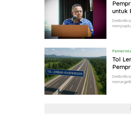
Pempro
untuk
Detikntbc
menyiapka
Pemerint
Tol L
Pempr
Detikntbc
menargetk