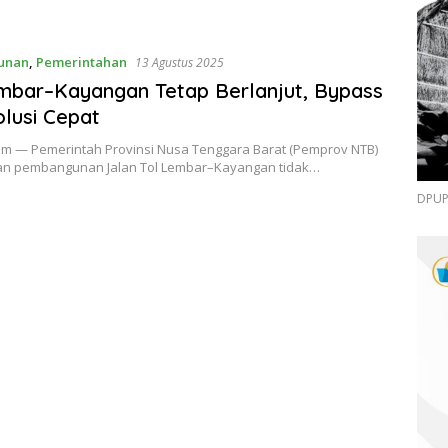
unan
,
Pemerintahan
13 Agustus 2025
mbar–Kayangan Tetap Berlanjut, Bypass
olusi Cepat
om — Pemerintah Provinsi Nusa Tenggara Barat (Pemprov NTB)
n pembangunan Jalan Tol Lembar–Kayangan tidak…
DPUPR