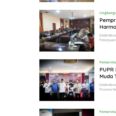
Lingkung
Pempr
Harmo
Detikntbco
Pekerjaan
Pemerint
PUPR N
Muda 
Detikntbc
Provinsi 
Pemerint