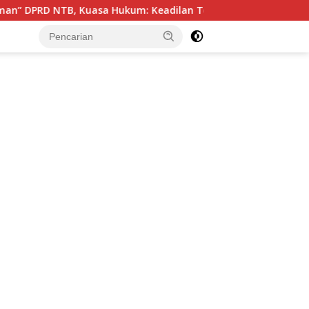
, Kuasa Hukum: Keadilan Telah Ditegakkan
Tak Tergo