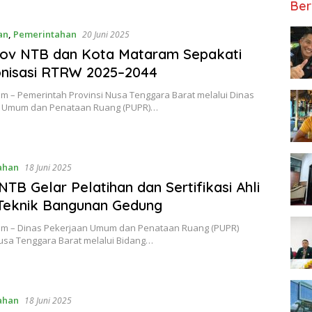
Ber
an
,
Pemerintahan
20 Juni 2025
ov NTB dan Kota Mataram Sepakati
nisasi RTRW 2025–2044
m – Pemerintah Provinsi Nusa Tenggara Barat melalui Dinas
 Umum dan Penataan Ruang (PUPR)…
ahan
18 Juni 2025
TB Gelar Pelatihan dan Sertifikasi Ahli
Teknik Bangunan Gedung
om – Dinas Pekerjaan Umum dan Penataan Ruang (PUPR)
Nusa Tenggara Barat melalui Bidang…
ahan
18 Juni 2025