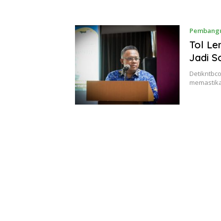
Pembang
Tol Le
Jadi S
Detikntbc
memastika