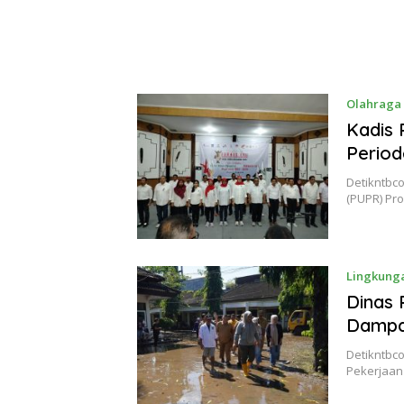
Olahraga
Kadis 
Period
Detikntbc
(PUPR) Pro
Lingkung
Dinas
Dampak
Detikntbco
Pekerjaan